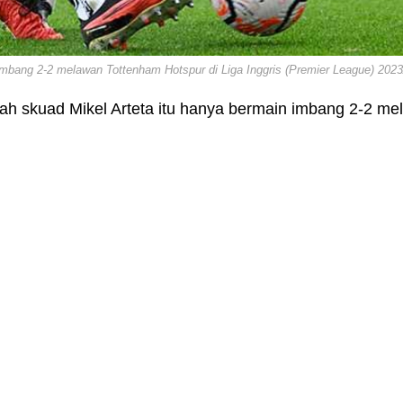
 imbang 2-2 melawan Tottenham Hotspur di Liga Inggris (Premier League) 2023
lah skuad Mikel Arteta itu hanya bermain imbang 2-2 m