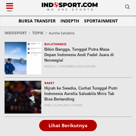
SUB-MENU
SUB-MENU
SUB-MENU
SUB-MENU
SUB-MENU
SUB-MENU
MENU
BURSA TRANSFER
INDEPTH
SPORTAINMENT
SEPAKBOLA
SPORTAINMENT
OTOMOTIF
BASKET
JADWAL
TOPIK HARI INI
LIGA 1
SELEBSPORT
MOTOGP
RAKET
KLASEMEN
PERATURAN OLAHRAGA
INDOSPORT
TOPIK
Aurelia Salsabila
LIGA 2
LIFESTYLE
FORMULA 1
MMA
TIPS DAN TRIK
BULUTANGKIS
Bikin Bangga, Tunggal Putra Masa
LIGA INGGRIS
OTOMANIA
FUTSAL
INFOGRAFIS
Depan Indonesia Andi Fadel Juara di
Norwegia!
LIGA ITALIA
OLIMPIK
GALERI FOTO
MINGGU, 12 NOVEMBER 2023 20:45 WIB
LIGA SPANYOL
E-SPORT
TEMPAT OLAHRAGA
LIGA CHAMPIONS
PASUKAN SEHAT
RAKET
Hijrah ke Swedia, Curhat Tunggal Putri
LIGA JERMAN
KOMUNITAS SEHAT
Indonesia Aurelia Salsabila Miris Tak
Bisa Bertanding
LIGA PRANCIS
RABU, 21 JUNI 2023 17:50 WIB
LIGA EUROPA
Lihat Berikutnya