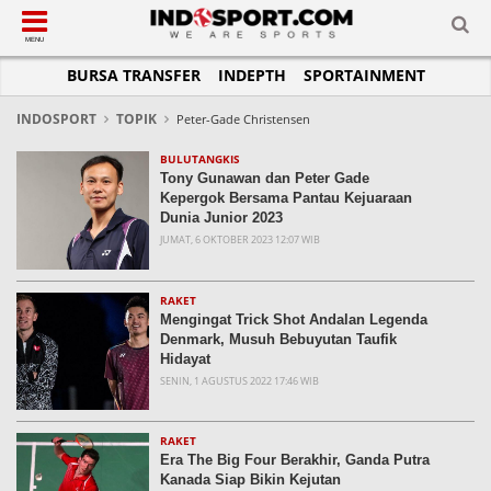
SUB-MENU
SUB-MENU
SUB-MENU
SUB-MENU
SUB-MENU
SUB-MENU
MENU
BURSA TRANSFER
INDEPTH
SPORTAINMENT
SEPAKBOLA
SPORTAINMENT
OTOMOTIF
BASKET
JADWAL
TOPIK HARI INI
LIGA 1
SELEBSPORT
MOTOGP
RAKET
KLASEMEN
PERATURAN OLAHRAGA
INDOSPORT
TOPIK
Peter-Gade Christensen
LIGA 2
LIFESTYLE
FORMULA 1
MMA
TIPS DAN TRIK
BULUTANGKIS
Tony Gunawan dan Peter Gade
LIGA INGGRIS
OTOMANIA
FUTSAL
INFOGRAFIS
Kepergok Bersama Pantau Kejuaraan
Dunia Junior 2023
LIGA ITALIA
OLIMPIK
GALERI FOTO
JUMAT, 6 OKTOBER 2023 12:07 WIB
LIGA SPANYOL
E-SPORT
TEMPAT OLAHRAGA
LIGA CHAMPIONS
PASUKAN SEHAT
RAKET
Mengingat Trick Shot Andalan Legenda
LIGA JERMAN
KOMUNITAS SEHAT
Denmark, Musuh Bebuyutan Taufik
Hidayat
LIGA PRANCIS
SENIN, 1 AGUSTUS 2022 17:46 WIB
LIGA EUROPA
RAKET
Era The Big Four Berakhir, Ganda Putra
Kanada Siap Bikin Kejutan