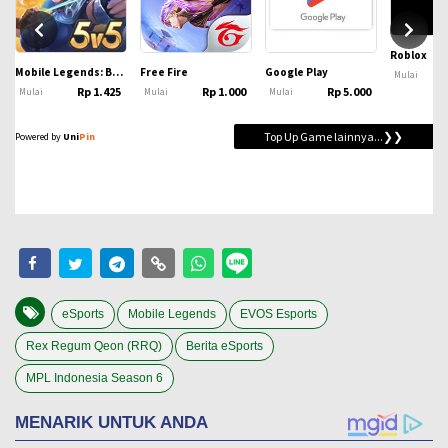
eSports
Mobile Legends
EVOS Esports
Rex Regum Qeon (RRQ)
Berita eSports
MPL Indonesia Season 6