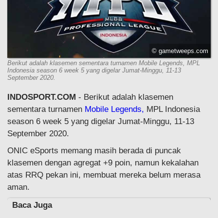
© gametweeps.com
Berikut adalah klasemen sementara turnamen Mobile Legends, MPL
Indonesia season 6 week 5 yang digelar Jumat-Minggu, 11-13
September 2020.
INDOSPORT.COM
- Berikut adalah klasemen
sementara turnamen
Mobile Legends,
MPL Indonesia
season 6 week 5 yang digelar Jumat-Minggu, 11-13
September 2020.
ONIC eSports memang masih berada di puncak
klasemen dengan agregat +9 poin, namun kekalahan
atas RRQ pekan ini, membuat mereka belum merasa
aman.
Baca Juga