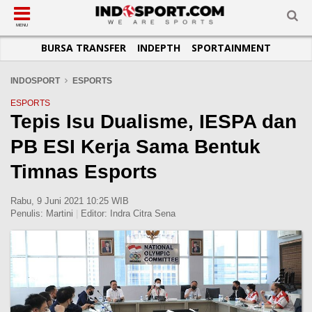
SUB-MENU
SUB-MENU
SUB-MENU
SUB-MENU
SUB-MENU
SUB-MENU
MENU
BURSA TRANSFER
INDEPTH
SPORTAINMENT
SEPAKBOLA
SPORTAINMENT
OTOMOTIF
BASKET
JADWAL
TOPIK HARI INI
LIGA 1
SELEBSPORT
MOTOGP
RAKET
KLASEMEN
PERATURAN OLAHRAGA
INDOSPORT
ESPORTS
LIGA 2
LIFESTYLE
FORMULA 1
MMA
TIPS DAN TRIK
ESPORTS
Tepis Isu Dualisme, IESPA dan
LIGA INGGRIS
OTOMANIA
FUTSAL
INFOGRAFIS
PB ESI Kerja Sama Bentuk
LIGA ITALIA
OLIMPIK
GALERI FOTO
LIGA SPANYOL
E-SPORT
TEMPAT OLAHRAGA
Timnas Esports
LIGA CHAMPIONS
PASUKAN SEHAT
Rabu, 9 Juni 2021 10:25 WIB
LIGA JERMAN
KOMUNITAS SEHAT
Penulis:
Martini
|
Editor:
Indra Citra Sena
LIGA PRANCIS
LIGA EUROPA