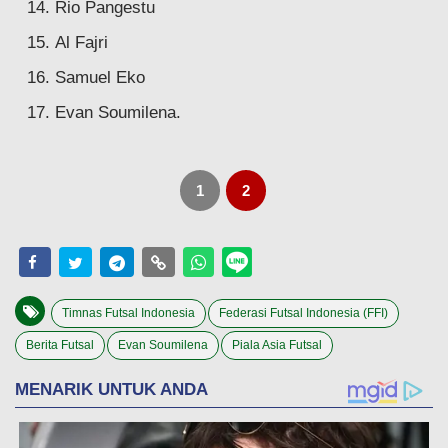
Rio Pangestu
Al Fajri
Samuel Eko
Evan Soumilena.
1
2
Timnas Futsal Indonesia
Federasi Futsal Indonesia (FFI)
Berita Futsal
Evan Soumilena
Piala Asia Futsal