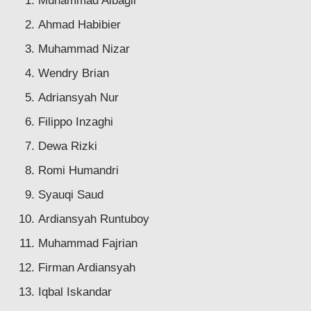
Muhammad Albagir
Ahmad Habibier
Muhammad Nizar
Wendry Brian
Adriansyah Nur
Filippo Inzaghi
Dewa Rizki
Romi Humandri
Syauqi Saud
Ardiansyah Runtuboy
Muhammad Fajrian
Firman Ardiansyah
Iqbal Iskandar