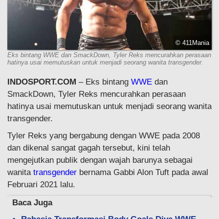
© 411Mania
Eks bintang WWE dan SmackDown, Tyler Reks mencurahkan perasaan
hatinya usai memutuskan untuk menjadi seorang wanita transgender.
INDOSPORT.COM
– Eks bintang
WWE
dan
SmackDown, Tyler Reks mencurahkan perasaan
hatinya usai memutuskan untuk menjadi seorang wanita
transgender.
Tyler Reks yang bergabung dengan WWE pada 2008
dan dikenal sangat gagah tersebut, kini telah
mengejutkan publik dengan wajah barunya sebagai
wanita
transgender
bernama Gabbi Alon Tuft pada awal
Februari 2021 lalu.
Baca Juga