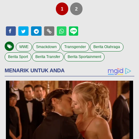
1
2
WWE
Smackdown
Transgender
Berita Olahraga
Berita Sport
Berita Transfer
Berita Sportainment