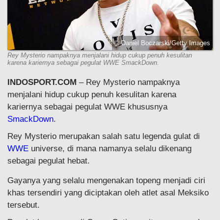
© Daniel Boczarski/Getty Images
Rey Mysterio nampaknya menjalani hidup cukup penuh kesulitan
karena kariernya sebagai pegulat WWE SmackDown.
INDOSPORT.COM
– Rey Mysterio nampaknya
menjalani hidup cukup penuh kesulitan karena
kariernya sebagai pegulat WWE khususnya
SmackDown
.
Rey Mysterio merupakan salah satu legenda gulat di
WWE
universe, di mana namanya selalu dikenang
sebagai pegulat hebat.
Gayanya yang selalu mengenakan topeng menjadi ciri
khas tersendiri yang diciptakan oleh atlet asal Meksiko
tersebut.