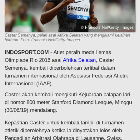
© Francois Nel/Getty Images
Caster Semenya, pelari asal Afrika Selatan yang mengalami kelainan
hormon. Foto: Francois Nel/Getty Images.
INDOSPORT.COM
- Atlet peraih medali emas
Olimpiade Rio 2016 asal
Afrika Selatan
, Caster
Semenya, kembali diperbolehkan terlibat dalam
turnamen internasional oleh Asosiasi Federasi Atletik
Internasional (IAAF).
Caster akan kembali mengikuti Kejuaraan balapan lari
di nomor 800 meter Stanford Diamond League, Minggu
(30/06/19) mendatang.
Kepastian Caster untuk kembali tampil di turnamen
atletik diperolehnya ketika ia dinyatakan lolos oleh
Pengadilan Arbitrasi Olahraga di Lausanne, Swiss.