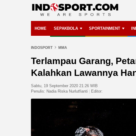
HOME
SEPAKBOLA
SPORTAINMENT
I
INDOSPORT
MMA
Terlampau Garang, Pet
Kalahkan Lawannya Han
Sabtu, 19 September 2020 21:26 WIB
Penulis:
Nadia Riska Nurlutfianti
|
Editor: