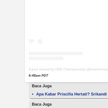
A post shared by ONE Championship (@onechampi
6:48am PDT
Baca Juga
Apa Kabar Priscilla Hertati? Srikan
Baca Juga