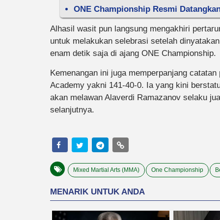
ONE Championship Resmi Datangkan 
Alhasil wasit pun langsung mengakhiri pertarun
untuk melakukan selebrasi setelah dinyatak
enam detik saja di ajang ONE Championship.
Kemenangan ini juga memperpanjang catatan po
Academy yakni 141-40-0. Ia yang kini berstatus
akan melawan Alaverdi Ramazanov selaku juar
selanjutnya.
Mixed Martial Arts (MMA)
One Championship
B