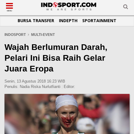
SUB-MENU
SUB-MENU
SUB-MENU
SUB-MENU
SUB-MENU
SUB-MENU
MENU
BURSA TRANSFER
INDEPTH
SPORTAINMENT
SEPAKBOLA
SPORTAINMENT
OTOMOTIF
BASKET
JADWAL
TOPIK HARI INI
LIGA 1
SELEBSPORT
MOTOGP
RAKET
KLASEMEN
PERATURAN OLAHRAGA
INDOSPORT
MULTI-EVENT
LIGA 2
LIFESTYLE
FORMULA 1
MMA
TIPS DAN TRIK
Wajah Berlumuran Darah,
LIGA INGGRIS
OTOMANIA
FUTSAL
INFOGRAFIS
Pelari Ini Bisa Raih Gelar
LIGA ITALIA
OLIMPIK
GALERI FOTO
Juara Eropa
LIGA SPANYOL
E-SPORT
TEMPAT OLAHRAGA
LIGA CHAMPIONS
PASUKAN SEHAT
Senin, 13 Agustus 2018 16:23 WIB
Penulis:
Nadia Riska Nurlutfianti
|
Editor:
LIGA JERMAN
KOMUNITAS SEHAT
LIGA PRANCIS
LIGA EUROPA