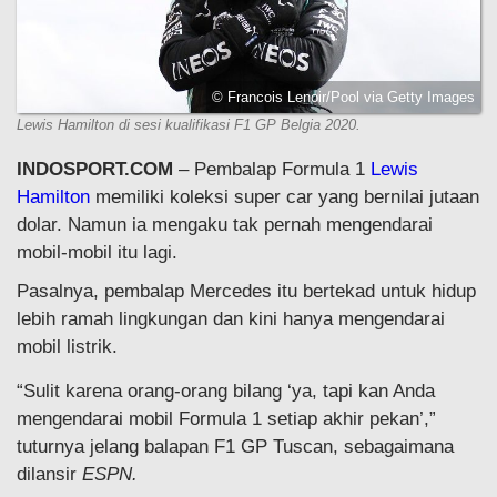
© Francois Lenoir/Pool via Getty Images
Lewis Hamilton di sesi kualifikasi F1 GP Belgia 2020.
INDOSPORT.COM
– Pembalap Formula 1
Lewis
Hamilton
memiliki koleksi super car yang bernilai jutaan
dolar. Namun ia mengaku tak pernah mengendarai
mobil-mobil itu lagi.
Pasalnya, pembalap Mercedes itu bertekad untuk hidup
lebih ramah lingkungan dan kini hanya mengendarai
mobil listrik.
“Sulit karena orang-orang bilang ‘ya, tapi kan Anda
mengendarai mobil Formula 1 setiap akhir pekan’,”
tuturnya jelang balapan F1 GP Tuscan, sebagaimana
dilansir
ESPN.