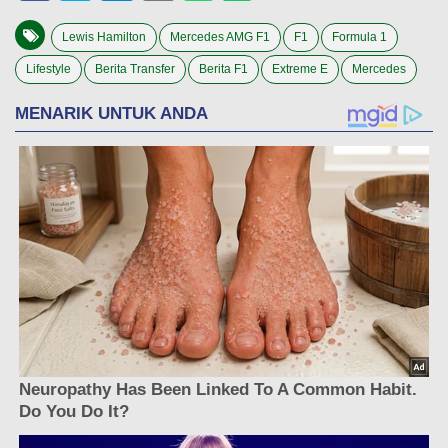
Lewis Hamilton
Mercedes AMG F1
F1
Formula 1
Lifestyle
Berita Transfer
Berita F1
Extreme E
Mercedes