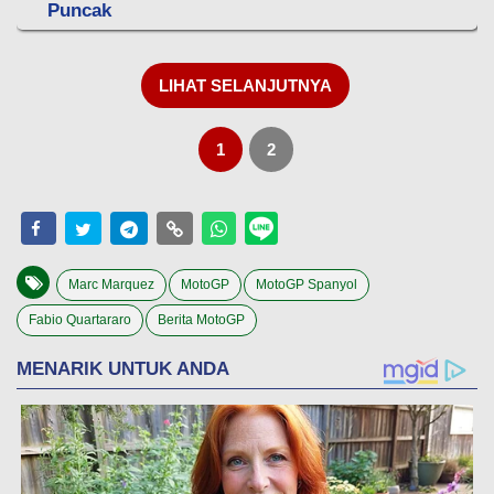
Puncak
LIHAT SELANJUTNYA
1
2
Marc Marquez
MotoGP
MotoGP Spanyol
Fabio Quartararo
Berita MotoGP