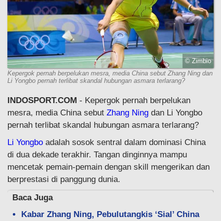
© Zimbio
Kepergok pernah berpelukan mesra, media China sebut Zhang Ning dan
Li Yongbo pernah terlibat skandal hubungan asmara terlarang?
INDOSPORT.COM
- Kepergok pernah berpelukan
mesra, media China sebut
Zhang Ning
dan Li Yongbo
pernah terlibat skandal hubungan asmara terlarang?
Li Yongbo
adalah sosok sentral dalam dominasi China
di dua dekade terakhir. Tangan dinginnya mampu
mencetak pemain-pemain dengan skill mengerikan dan
berprestasi di panggung dunia.
Baca Juga
Kabar Zhang Ning, Pebulutangkis ‘Sial’ China