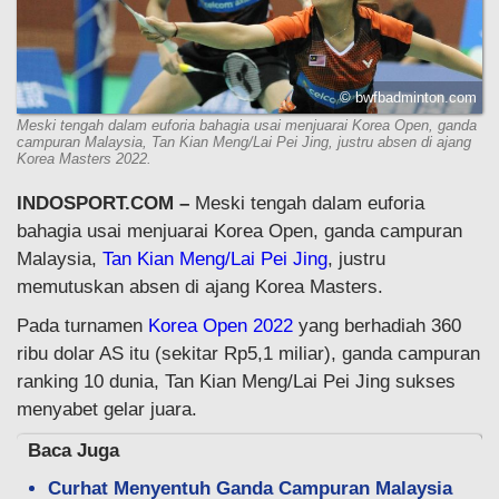
© bwfbadminton.com
Meski tengah dalam euforia bahagia usai menjuarai Korea Open, ganda
campuran Malaysia, Tan Kian Meng/Lai Pei Jing, justru absen di ajang
Korea Masters 2022.
INDOSPORT.COM –
Meski tengah dalam euforia
bahagia usai menjuarai Korea Open, ganda campuran
Malaysia,
Tan Kian Meng/Lai Pei Jing
, justru
memutuskan absen di ajang Korea Masters.
Pada turnamen
Korea Open 2022
yang berhadiah 360
ribu dolar AS itu (sekitar Rp5,1 miliar), ganda campuran
ranking 10 dunia, Tan Kian Meng/Lai Pei Jing sukses
menyabet gelar juara.
Baca Juga
Curhat Menyentuh Ganda Campuran Malaysia