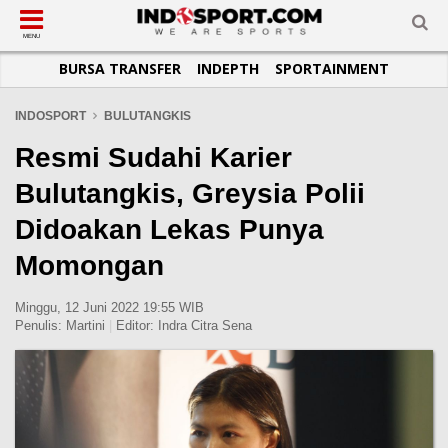
SUB-MENU
SUB-MENU
SUB-MENU
SUB-MENU
SUB-MENU
SUB-MENU
MENU
BURSA TRANSFER
INDEPTH
SPORTAINMENT
SEPAKBOLA
SPORTAINMENT
OTOMOTIF
BASKET
JADWAL
TOPIK HARI INI
LIGA 1
SELEBSPORT
MOTOGP
RAKET
KLASEMEN
PERATURAN OLAHRAGA
INDOSPORT
BULUTANGKIS
LIGA 2
LIFESTYLE
FORMULA 1
MMA
TIPS DAN TRIK
Resmi Sudahi Karier
LIGA INGGRIS
OTOMANIA
FUTSAL
INFOGRAFIS
Bulutangkis, Greysia Polii
LIGA ITALIA
OLIMPIK
GALERI FOTO
Didoakan Lekas Punya
LIGA SPANYOL
E-SPORT
TEMPAT OLAHRAGA
Momongan
LIGA CHAMPIONS
PASUKAN SEHAT
LIGA JERMAN
KOMUNITAS SEHAT
Minggu, 12 Juni 2022 19:55 WIB
Penulis:
Martini
|
Editor:
Indra Citra Sena
LIGA PRANCIS
LIGA EUROPA