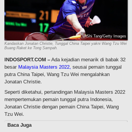
© Shi Tang/Getty Images
Kandaskan Jonatan Christie, Tunggal China Taipei yakni Wang Tzu Wei
Buang Raket ke Tong Sampah.
INDOSPORT.COM –
Ada kejadian menarik di babak 32
besar
Malaysia Masters 2022,
seusai pemain tunggal
putra China Taipei, Wang Tzu Wei mengalahkan
Jonatan Christie.
Seperti diketahui, pertandingan Malaysia Masters 2022
mempertemukan pemain tunggal putra Indonesia,
Jonatan Christie dengan pemain China Taipei, Wang
Tzu Wei.
Baca Juga