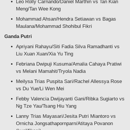
Leo Rolly Carnando/Daniel Marthin vs Tan Kian
Meng/Tan Wee Kong
Mohammad Ahsan/Hendra Setiawan vs Bagas
Maulana/Mohammad Shohibul Fikri
Ganda Putri
Apriyani Rahayu/Siti Fadia Silva Ramadhanti vs
Liu Xuan Xuan/Xia Yu Ting
Febriana Dwipuji Kusuma/Amalia Cahaya Pratiwi
vs Melani Mamahit/Tryola Nadia
Meilysa Trias Puspita Sari/Rachel Allessya Rose
vs Du Yue/Li Wen Mei
Febby Valencia Dwijayanti Gani/Ribka Sugiarto vs
Ng Tze Yau/Tsang Hiu Yang
Lanny Trias Mayasari/Jesita Putri Miantoro vs
Ornicha Jongsathapornparn/Atitaya Povanon