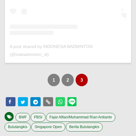
A post shared by INDONESIA BADMINTON
(@inabadminton_id)
1
2
3
BWF
PBSI
Fajar Alfian/Muhammad Rian Ardianto
Bulutangkis
Singapore Open
Berita Bulutangkis