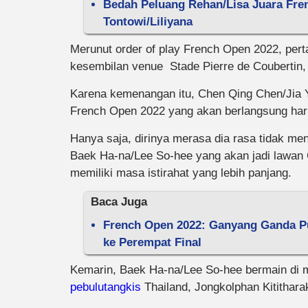
Bedah Peluang Rehan/Lisa Juara Fren
Tontowi/Liliyana
Merunut order of play French Open 2022, pert
kesembilan venue Stade Pierre de Coubertin,
Karena kemenangan itu, Chen Qing Chen/Jia Yi
French Open 2022 yang akan berlangsung hari 
Hanya saja, dirinya merasa dia rasa tidak men
Baek Ha-na/Lee So-hee yang akan jadi lawan C
memiliki masa istirahat yang lebih panjang.
Baca Juga
French Open 2022: Ganyang Ganda Put
ke Perempat Final
Kemarin, Baek Ha-na/Lee So-hee bermain di m
pebulutangkis
Thailand, Jongkolphan Kitithara