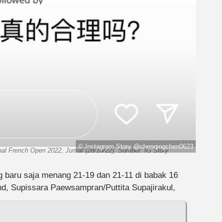
© Instagram Story @chenqingchen0623
nal French Open 2022, Jumat (28/10/22), Sumber: IG Story
baru saja menang 21-19 dan 21-11 di babak 16
d, Supissara Paewsampran/Puttita Supajirakul,