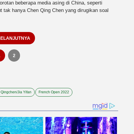
orotan beberapa media asing di China, seperti
ut tak hanya Chen Qing Chen yang dirugikan soal
SELANJUTNYA
1
2
Qingchen/Jia Yifan
French Open 2022