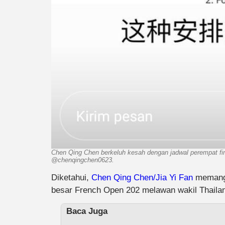
Chen Qing Chen berkeluh kesah dengan jadwal perempat fi
@chenqingchen0623.
Diketahui,
Chen Qing Chen/Jia Yi Fan
memang 
besar French Open 202 melawan wakil Thailan
Baca Juga