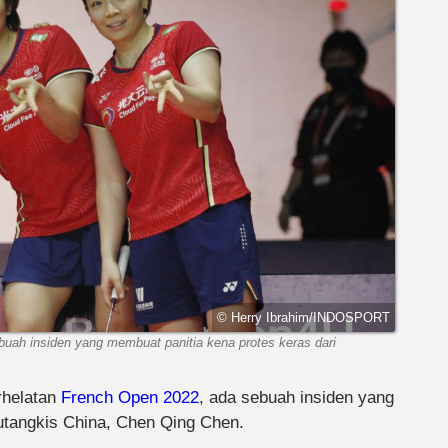
© Herry Ibrahim/INDOSPORT
buah insiden yang membuat panitia kena protes keras dari
rhelatan
French Open 2022
, ada sebuah insiden yang
lutangkis China, Chen Qing Chen.