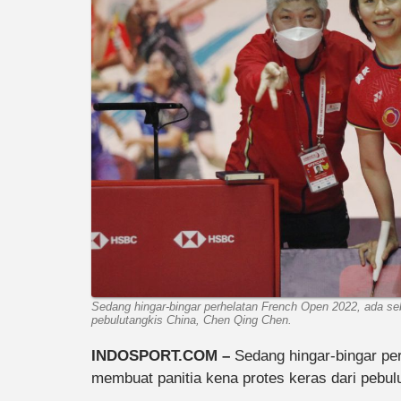
Sedang hingar-bingar perhelatan French Open 2022, ada se
pebulutangkis China, Chen Qing Chen.
INDOSPORT.COM –
Sedang hingar-bingar pe
membuat panitia kena protes keras dari pebu