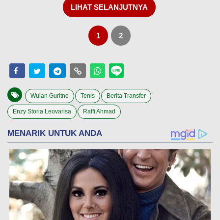
LIHAT SELANJUTNYA
1
2
Wulan Guritno
Tenis
Berita Transfer
Enzy Storia Leovarisa
Raffi Ahmad