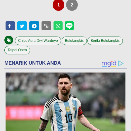
1
2
Chico Aura Dwi Wardoyo
Bulutangkis
Berita Bulutangkis
Taipei Open