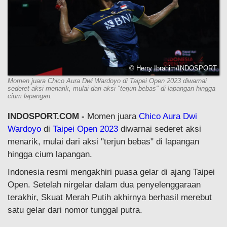
© Herry Ibrahim/INDOSPORT
Momen juara Chico Aura Dwi Wardoyo di Taipei Open 2023 diwarnai
sederet aksi menarik, mulai dari aksi "terjun bebas" di lapangan hingga
cium lapangan.
INDOSPORT.COM -
Momen juara
Chico Aura Dwi
Wardoyo
di
Taipei Open 2023
diwarnai sederet aksi
menarik, mulai dari aksi "terjun bebas" di lapangan
hingga cium lapangan.
Indonesia resmi mengakhiri puasa gelar di ajang Taipei
Open. Setelah nirgelar dalam dua penyelenggaraan
terakhir, Skuat Merah Putih akhirnya berhasil merebut
satu gelar dari nomor tunggal putra.