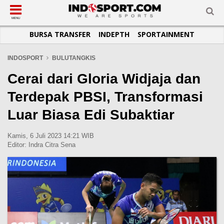
SUB-MENU
SUB-MENU
SUB-MENU
SUB-MENU
SUB-MENU
SUB-MENU
MENU
BURSA TRANSFER
INDEPTH
SPORTAINMENT
SEPAKBOLA
SPORTAINMENT
OTOMOTIF
BASKET
JADWAL
TOPIK HARI INI
LIGA 1
SELEBSPORT
MOTOGP
RAKET
KLASEMEN
PERATURAN OLAHRAGA
INDOSPORT
BULUTANGKIS
LIGA 2
LIFESTYLE
FORMULA 1
MMA
TIPS DAN TRIK
Cerai dari Gloria Widjaja dan
LIGA INGGRIS
OTOMANIA
FUTSAL
INFOGRAFIS
Terdepak PBSI, Transformasi
LIGA ITALIA
OLIMPIK
GALERI FOTO
Luar Biasa Edi Subaktiar
LIGA SPANYOL
E-SPORT
TEMPAT OLAHRAGA
LIGA CHAMPIONS
PASUKAN SEHAT
Kamis, 6 Juli 2023 14:21 WIB
Editor:
Indra Citra Sena
LIGA JERMAN
KOMUNITAS SEHAT
LIGA PRANCIS
LIGA EUROPA