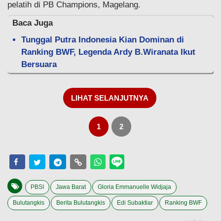
pelatih di PB Champions, Magelang.
Baca Juga
Tunggal Putra Indonesia Kian Dominan di
Ranking BWF, Legenda Ardy B.Wiranata Ikut
Bersuara
LIHAT SELANJUTNYA
1
2
PBSI
Jawa Barat
Gloria Emmanuelle Widjaja
Bulutangkis
Berita Bulutangkis
Edi Subaktiar
Ranking BWF