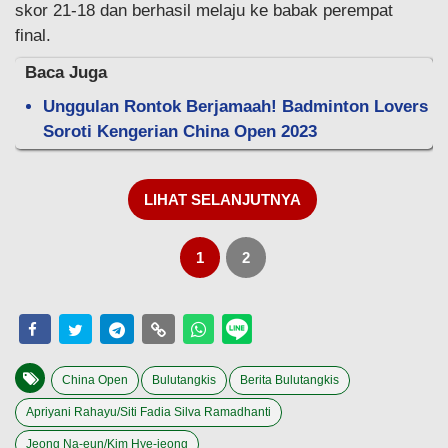
skor 21-18 dan berhasil melaju ke babak perempat
final.
Baca Juga
Unggulan Rontok Berjamaah! Badminton Lovers
Soroti Kengerian China Open 2023
LIHAT SELANJUTNYA
1
2
China Open
Bulutangkis
Berita Bulutangkis
Apriyani Rahayu/Siti Fadia Silva Ramadhanti
Jeong Na-eun/Kim Hye-jeong