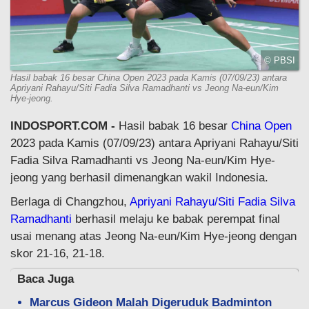
© PBSI
Hasil babak 16 besar China Open 2023 pada Kamis (07/09/23) antara
Apriyani Rahayu/Siti Fadia Silva Ramadhanti vs Jeong Na-eun/Kim
Hye-jeong.
INDOSPORT.COM -
Hasil babak 16 besar
China Open
2023 pada Kamis (07/09/23) antara Apriyani Rahayu/Siti
Fadia Silva Ramadhanti vs Jeong Na-eun/Kim Hye-
jeong yang berhasil dimenangkan wakil Indonesia.
Berlaga di Changzhou,
Apriyani Rahayu/Siti Fadia Silva
Ramadhanti
berhasil melaju ke babak perempat final
usai menang atas Jeong Na-eun/Kim Hye-jeong dengan
skor 21-16, 21-18.
Baca Juga
Marcus Gideon Malah Digeruduk Badminton