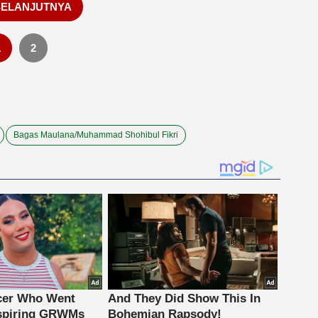
SELANJUTNYA
1
2
Bagas Maulana/Muhammad Shohibul Fikri