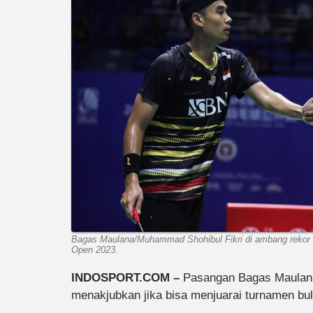
Bagas Maulana/Muhammad Shohibul Fikri di ambang rekor 
Open 2023.
INDOSPORT.COM –
Pasangan Bagas Maulana
menakjubkan jika bisa menjuarai turnamen bu