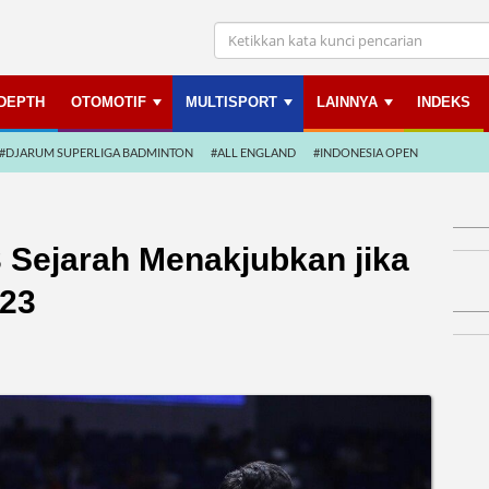
NDEPTH
OTOMOTIF
MULTISPORT
LAINNYA
INDEKS
#DJARUM SUPERLIGA BADMINTON
#ALL ENGLAND
#INDONESIA OPEN
 Sejarah Menakjubkan jika
023