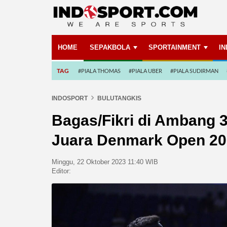
HOME
SEPAKBOLA
SPORTAINMENT
I
TAG
#PIALA THOMAS
#PIALA UBER
#PIALA SUDIRMAN
INDOSPORT
BULUTANGKIS
Bagas/Fikri di Ambang 3
Juara Denmark Open 2
Minggu, 22 Oktober 2023 11:40 WIB
Editor: