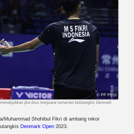
© PP PBSI
menakjubkan jika bisa menjuarai turnamen bulutangkis Denmark
/Muhammad Shohibul Fikri di ambang rekor
lutangkis
Denmark Open
2023.