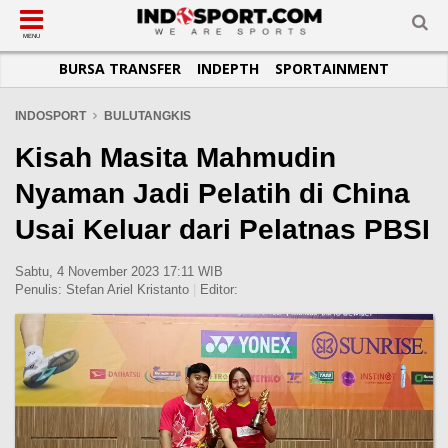
SUB-MENU
SUB-MENU
SUB-MENU
SUB-MENU
SUB-MENU
SUB-MENU
MENU
BURSA TRANSFER
INDEPTH
SPORTAINMENT
SEPAKBOLA
SPORTAINMENT
OTOMOTIF
BASKET
JADWAL
TOPIK HARI INI
LIGA 1
SELEBSPORT
MOTOGP
RAKET
KLASEMEN
PERATURAN OLAHRAGA
INDOSPORT
BULUTANGKIS
LIGA 2
LIFESTYLE
FORMULA 1
MMA
TIPS DAN TRIK
Kisah Masita Mahmudin
LIGA INGGRIS
OTOMANIA
FUTSAL
INFOGRAFIS
Nyaman Jadi Pelatih di China
LIGA ITALIA
OLIMPIK
GALERI FOTO
Usai Keluar dari Pelatnas PBSI
LIGA SPANYOL
E-SPORT
TEMPAT OLAHRAGA
LIGA CHAMPIONS
PASUKAN SEHAT
Sabtu, 4 November 2023 17:11 WIB
Penulis:
Stefan Ariel Kristanto
|
Editor:
LIGA JERMAN
KOMUNITAS SEHAT
LIGA PRANCIS
LIGA EUROPA