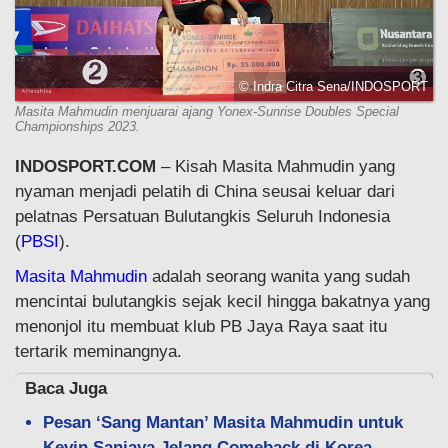
© Indra Citra Sena/INDOSPORT
Masita Mahmudin menjuarai ajang Yonex-Sunrise Doubles Special
Championships 2023.
INDOSPORT.COM
– Kisah Masita Mahmudin yang
nyaman menjadi pelatih di China seusai keluar dari
pelatnas Persatuan Bulutangkis Seluruh Indonesia
(
PBSI
).
Masita Mahmudin
adalah seorang wanita yang sudah
mencintai bulutangkis sejak kecil hingga bakatnya yang
menonjol itu membuat klub PB Jaya Raya saat itu
tertarik meminangnya.
Baca Juga
Pesan ‘Sang Mantan’ Masita Mahmudin untuk
Kevin Sanjaya Jelang Comeback di Korea