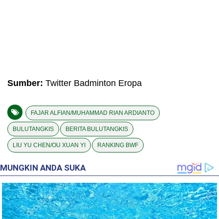
Sumber:
Twitter Badminton Eropa
FAJAR ALFIAN/MUHAMMAD RIAN ARDIANTO
BULUTANGKIS
BERITA BULUTANGKIS
LIU YU CHEN/OU XUAN YI
RANKING BWF