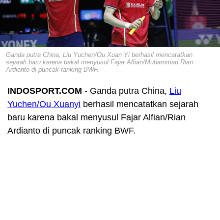
Ganda putra China, Liu Yuchen/Ou Xuan Yi berhasil mencatatkan
sejarah baru karena bakal menyusul Fajar Alfian/Muhammad Rian
Ardianto di puncak ranking BWF.
INDOSPORT.COM
- Ganda putra China,
Liu
Yuchen/Ou Xuanyi
berhasil mencatatkan sejarah
baru karena bakal menyusul Fajar Alfian/Rian
Ardianto di puncak ranking BWF.