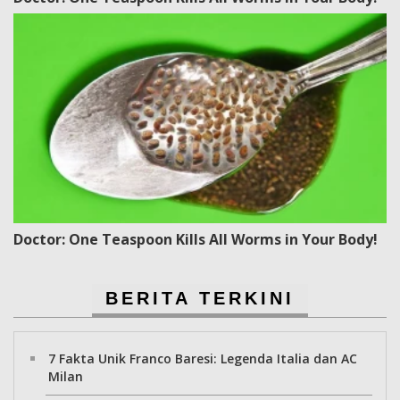
Doctor: One Teaspoon Kills All Worms in Your Body!
BERITA TERKINI
7 Fakta Unik Franco Baresi: Legenda Italia dan AC
Milan