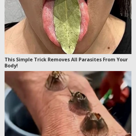
This Simple Trick Removes All Parasites From Your
Body!