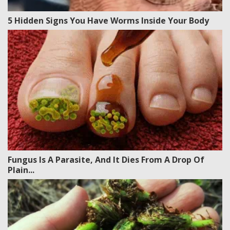
5 Hidden Signs You Have Worms Inside Your Body
Fungus Is A Parasite, And It Dies From A Drop Of
Plain...