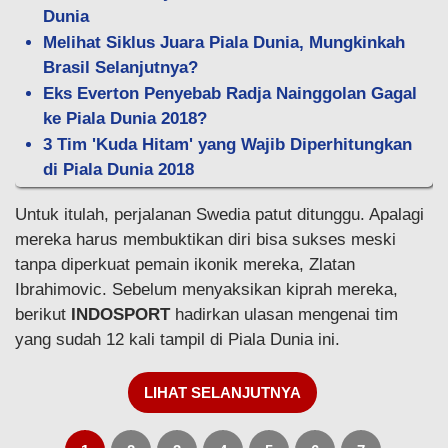
Dunia
Melihat Siklus Juara Piala Dunia, Mungkinkah
Brasil Selanjutnya?
Eks Everton Penyebab Radja Nainggolan Gagal
ke Piala Dunia 2018?
3 Tim 'Kuda Hitam' yang Wajib Diperhitungkan
di Piala Dunia 2018
Untuk itulah, perjalanan Swedia patut ditunggu. Apalagi
mereka harus membuktikan diri bisa sukses meski
tanpa diperkuat pemain ikonik mereka, Zlatan
Ibrahimovic. Sebelum menyaksikan kiprah mereka,
berikut
INDOSPORT
hadirkan ulasan mengenai tim
yang sudah 12 kali tampil di Piala Dunia ini.
LIHAT SELANJUTNYA