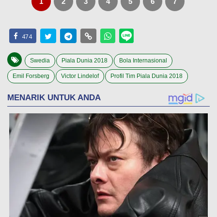
1
2
3
4
5
6
7
474
Swedia
Piala Dunia 2018
Bola Internasional
Emil Forsberg
Victor Lindelof
Profil Tim Piala Dunia 2018