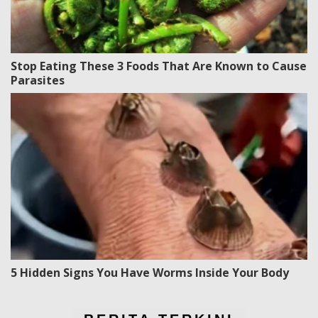
Stop Eating These 3 Foods That Are Known to Cause
Parasites
5 Hidden Signs You Have Worms Inside Your Body