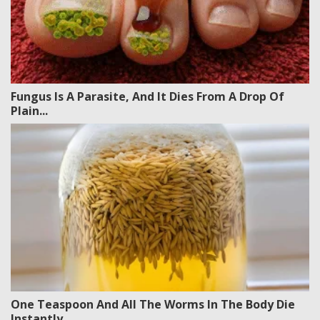
Fungus Is A Parasite, And It Dies From A Drop Of
Plain...
One Teaspoon And All The Worms In The Body Die
Instantly