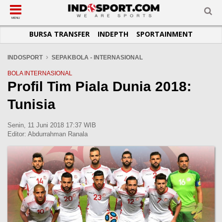
SUB-MENU
SUB-MENU
SUB-MENU
SUB-MENU
SUB-MENU
SUB-MENU
MENU
BURSA TRANSFER
INDEPTH
SPORTAINMENT
SEPAKBOLA
SPORTAINMENT
OTOMOTIF
BASKET
JADWAL
TOPIK HARI INI
LIGA 1
SELEBSPORT
MOTOGP
RAKET
KLASEMEN
PERATURAN OLAHRAGA
INDOSPORT
SEPAKBOLA - INTERNASIONAL
LIGA 2
LIFESTYLE
FORMULA 1
MMA
TIPS DAN TRIK
BOLA INTERNASIONAL
Profil Tim Piala Dunia 2018:
LIGA INGGRIS
OTOMANIA
FUTSAL
INFOGRAFIS
Tunisia
LIGA ITALIA
OLIMPIK
GALERI FOTO
LIGA SPANYOL
E-SPORT
TEMPAT OLAHRAGA
Senin, 11 Juni 2018 17:37 WIB
Editor:
Abdurrahman Ranala
LIGA CHAMPIONS
PASUKAN SEHAT
LIGA JERMAN
KOMUNITAS SEHAT
LIGA PRANCIS
LIGA EUROPA