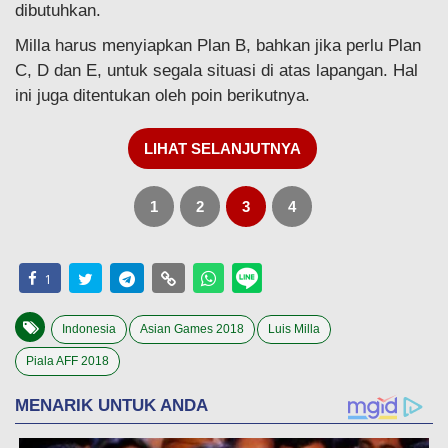
dibutuhkan.
Milla harus menyiapkan Plan B, bahkan jika perlu Plan
C, D dan E, untuk segala situasi di atas lapangan. Hal
ini juga ditentukan oleh poin berikutnya.
LIHAT SELANJUTNYA
1
2
3
4
1
Indonesia
Asian Games 2018
Luis Milla
Piala AFF 2018