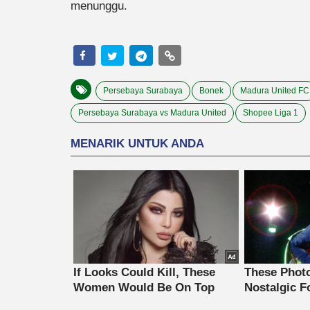
menunggu.
Persebaya Surabaya
Bonek
Madura United FC
Persebaya Surabaya vs Madura United
Shopee Liga 1