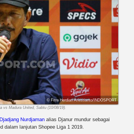
© Fitra Herdian Ariestianto/INDOSPORT
a vs Madura United, Sabtu (10/08/19).
Djadjang Nurdjaman
alias Djanur mundur sebagai
ed dalam lanjutan Shopee Liga 1 2019.