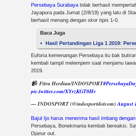
Persebaya Surabaya
tidak berhasil mempert
Jayapura pada Jumat (2/8/19) yang lalu di Sta
berhasil menang dengan skor tipis 1-0.
Baca Juga
Hasil Pertandingan Liga 1 2019: Per
Euforia kemenangan Persebaya itu bak butiran 
kembali tampil melempem saat menjamu lawa
2019.
📹: Fitra Herdian/INDOSPORT
#PersebayaDa
pic.twitter.com/XYrzKGT0Hv
— INDOSPORT (@indosportdotcom)
August 
Bajul Ijo harus menerima hasil imbang dengan
Persebaya, Bonekmania kembali bereaksi. Say
Djanur out.