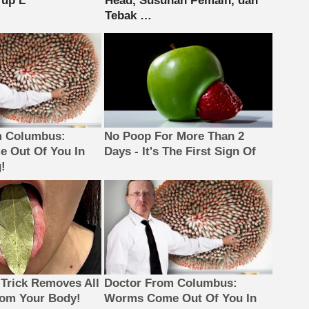
m Columbus:
No Poop For More Than 2
 Out Of You In
Days - It's The First Sign Of
!
 Trick Removes All
Doctor From Columbus:
rom Your Body!
Worms Come Out Of You In