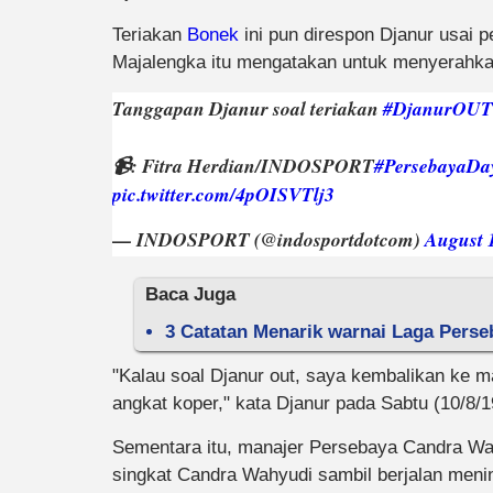
Teriakan
Bonek
ini pun direspon Djanur usai pe
Majalengka itu mengatakan untuk menyerahk
Tanggapan Djanur soal teriakan
#DjanurOUT
📹: Fitra Herdian/INDOSPORT
#PersebayaDa
pic.twitter.com/4pOISVTlj3
— INDOSPORT (@indosportdotcom)
August 
Baca Juga
3 Catatan Menarik warnai Laga Perse
"Kalau soal Djanur out, saya kembalikan ke 
angkat koper," kata Djanur pada Sabtu (10/8/1
Sementara itu, manajer Persebaya Candra Wa
singkat Candra Wahyudi sambil berjalan men