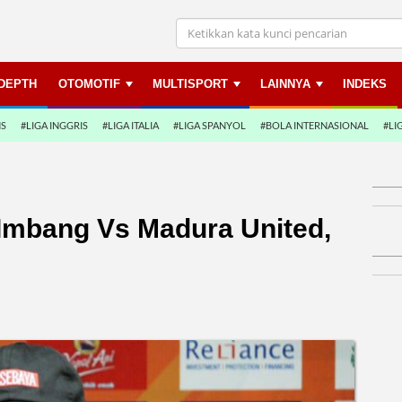
NDEPTH
OTOMOTIF
MULTISPORT
LAINNYA
INDEKS
NS
#LIGA INGGRIS
#LIGA ITALIA
#LIGA SPANYOL
#BOLA INTERNASIONAL
#LI
 Imbang Vs Madura United,