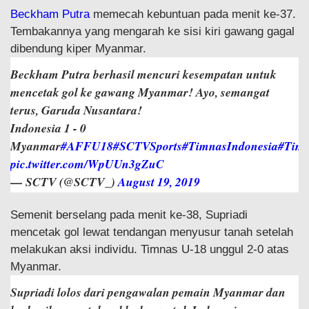
Beckham Putra
memecah kebuntuan pada menit ke-37.
Tembakannya yang mengarah ke sisi kiri gawang gagal
dibendung kiper Myanmar.
Beckham Putra berhasil mencuri kesempatan untuk
mencetak gol ke gawang Myanmar! Ayo, semangat
terus, Garuda Nusantara!
Indonesia 1 - 0
Myanmar
#AFFU18
#SCTVSports
#TimnasIndonesia
#Tim
pic.twitter.com/WpUUn3gZuC
— SCTV (@SCTV_)
August 19, 2019
Semenit berselang pada menit ke-38, Supriadi
mencetak gol lewat tendangan menyusur tanah setelah
melakukan aksi individu. Timnas U-18 unggul 2-0 atas
Myanmar.
Supriadi lolos dari pengawalan pemain Myanmar dan