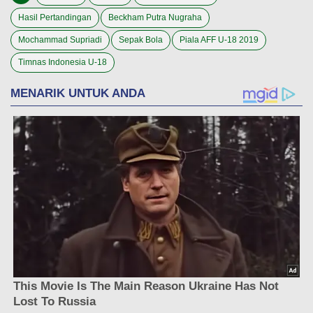
Hasil Pertandingan
Beckham Putra Nugraha
Mochammad Supriadi
Sepak Bola
Piala AFF U-18 2019
Timnas Indonesia U-18