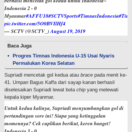
berhasil mencetak gol kedua untuk Indonesia~
Indonesia 2 - 0
Myanmar
#AFFU18
#SCTVSports
#TimnasIndonesia
#Tim
pic.twitter.com/5O0BVIlHf4
— SCTV (@SCTV_)
August 19, 2019
Baca Juga
Progres Timnas Indonesia U-15 Usai Nyaris
Permalukan Korea Selatan
Supriadi mencetak gol kedua atau
brace
pada menit ke-
41. Umpan Bagus Kaffa dari sayap kanan berhasil
diselesaikan Supriadi lewat bola
chip
yang melewati
kepala kiper Myanmar.
Untuk kedua kalinya, Supriadi menyumbangkan gol di
pertandingan sore ini! Siapa yang ketinggalan
momennya? Cek cuplikan berikut, keren banget!
Indonesia 3 - 0