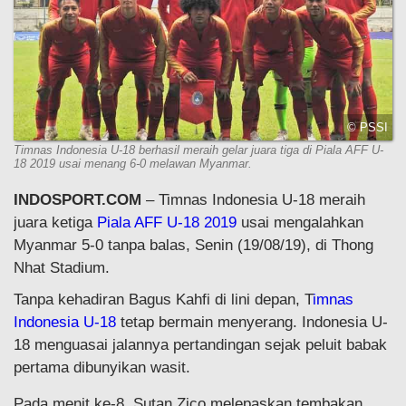
© PSSI
Timnas Indonesia U-18 berhasil meraih gelar juara tiga di Piala AFF U-
18 2019 usai menang 6-0 melawan Myanmar.
INDOSPORT.COM
– Timnas Indonesia U-18 meraih
juara ketiga
Piala AFF U-18 2019
usai mengalahkan
Myanmar 5-0 tanpa balas, Senin (19/08/19), di Thong
Nhat Stadium.
Tanpa kehadiran Bagus Kahfi di lini depan, T
imnas
Indonesia U-18
tetap bermain menyerang. Indonesia U-
18 menguasai jalannya pertandingan sejak peluit babak
pertama dibunyikan wasit.
Pada menit ke-8, Sutan Zico melepaskan tembakan