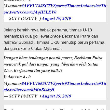
Myanmar
#AFFU18
#SCTVSports
#TimnasIndonesia
#Tim
pic.twitter.com/xfAqH5LEV0
— SCTV (@SCTV_)
August 19, 2019
Jelang berakhirnya babak pertama, timnas U-18
menambah dua gol lewat
brace
Beckham Putra dan
hattrick
Supriadi. Timnas U-18 menutup paruh pertama
dengan skor 5-0 atas Myanmar.
Dengan khas tendangan penuh power, Beckham Putra
mencetak gol dari umpan yang diberikan oleh Sutan
Zico. Kerjasama tim yang baik!!
Indonesia 4 - 0
Myanmar
#AFFU18
#SCTVSports
#TimnasIndonesia
#Tim
pic.twitter.com/hbRnBls8zH
— SCTV (@SCTV_)
August 19, 2019