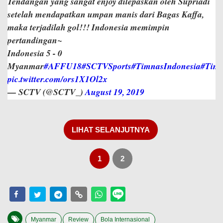
Tendangan yang sangat enjoy dilepaskan oleh Supriadi
setelah mendapatkan umpan manis dari Bagas Kaffa,
maka terjadilah gol!!! Indonesia memimpin
pertandingan~
Indonesia 5 - 0
Myanmar
#AFFU18
#SCTVSports
#TimnasIndonesia
#Tim
pic.twitter.com/ors1X1Ol2x
— SCTV (@SCTV_)
August 19, 2019
LIHAT SELANJUTNYA
1
2
Myanmar
Review
Bola Internasional