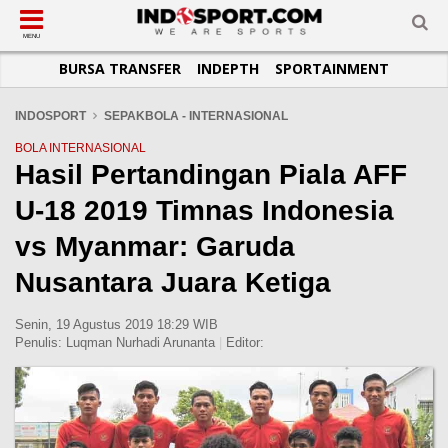
SUB-MENU
SUB-MENU
SUB-MENU
SUB-MENU
SUB-MENU
SUB-MENU
MENU
BURSA TRANSFER
INDEPTH
SPORTAINMENT
SEPAKBOLA
SPORTAINMENT
OTOMOTIF
BASKET
JADWAL
TOPIK HARI INI
LIGA 1
SELEBSPORT
MOTOGP
RAKET
KLASEMEN
PERATURAN OLAHRAGA
INDOSPORT
SEPAKBOLA - INTERNASIONAL
LIGA 2
LIFESTYLE
FORMULA 1
MMA
TIPS DAN TRIK
BOLA INTERNASIONAL
Hasil Pertandingan Piala AFF
LIGA INGGRIS
OTOMANIA
FUTSAL
INFOGRAFIS
U-18 2019 Timnas Indonesia
LIGA ITALIA
OLIMPIK
GALERI FOTO
LIGA SPANYOL
E-SPORT
TEMPAT OLAHRAGA
vs Myanmar: Garuda
LIGA CHAMPIONS
PASUKAN SEHAT
Nusantara Juara Ketiga
LIGA JERMAN
KOMUNITAS SEHAT
Senin, 19 Agustus 2019 18:29 WIB
LIGA PRANCIS
Penulis:
Luqman Nurhadi Arunanta
|
Editor:
LIGA EUROPA