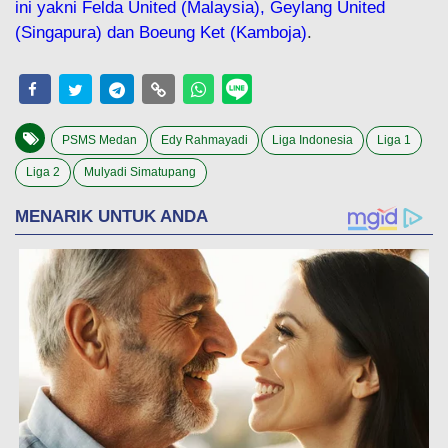
ini yakni Felda United (Malaysia), Geylang United
(Singapura) dan Boeung Ket (Kamboja)
.
PSMS Medan
Edy Rahmayadi
Liga Indonesia
Liga 1
Liga 2
Mulyadi Simatupang