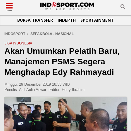
SUB-MENU
SUB-MENU
SUB-MENU
SUB-MENU
SUB-MENU
SUB-MENU
MENU
BURSA TRANSFER
INDEPTH
SPORTAINMENT
SEPAKBOLA
SPORTAINMENT
OTOMOTIF
BASKET
JADWAL
TOPIK HARI INI
LIGA 1
SELEBSPORT
MOTOGP
RAKET
KLASEMEN
PERATURAN OLAHRAGA
INDOSPORT
SEPAKBOLA - NASIONAL
LIGA 2
LIFESTYLE
FORMULA 1
MMA
TIPS DAN TRIK
LIGA INDONESIA
Akan Umumkan Pelatih Baru,
LIGA INGGRIS
OTOMANIA
FUTSAL
INFOGRAFIS
Manajemen PSMS Segera
LIGA ITALIA
OLIMPIK
GALERI FOTO
LIGA SPANYOL
E-SPORT
TEMPAT OLAHRAGA
Menghadap Edy Rahmayadi
LIGA CHAMPIONS
PASUKAN SEHAT
Minggu, 29 Desember 2019 18:33 WIB
LIGA JERMAN
KOMUNITAS SEHAT
Penulis:
Aldi Aulia Anwar
|
Editor:
Herry Ibrahim
LIGA PRANCIS
LIGA EUROPA