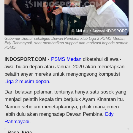
© Aldi Aulia Anwar/INDOSPORT
Gubernur Sumut sekaligus Dewan Pembina klub Liga 2 PSMS Medan,
Edy Rahmayadi, saat memberikan support dan motivasi kepada pemain
PSMS.
INDOSPORT.COM
-
PSMS Medan
diketahui di awal-
awal bulan depan atau Januari 2020 akan menetapkan
pelatih anyar mereka untuk menyongsong kompetisi
Liga 2 musim depan
.
Dari belasan pelamar, tentunya hanya satu sosok yang
menjadi pelatih kepala tim berjuluk Ayam Kinantan itu.
Namun sebelum menetapkannya, pihak manajemen
lebih dulu akan menghadap Dewan Pembina,
Edy
Rahmayadi
.
Baca Juga