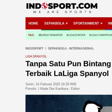
HOME
SEPAKBOLA
SPORTAINMENT
I
TAG
#BURSA TRANSFER
#LIGA EUROPA
#LIGA CHAMPIO
INDOSPORT
SEPAKBOLA - INTERNASIONAL
LIGA SPANYOL
Tanpa Satu Pun Bintang R
Terbaik LaLiga Spanyol
Senin, 24 Februari 2020 19:29 WIB
Penulis:
I Made Dwi Kardiasa
|
Editor: