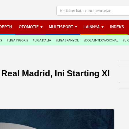
NDEPTH
OTOMOTIF
MULTISPORT
LAINNYA
INDEKS
NS
#LIGA INGGRIS
#LIGA ITALIA
#LIGA SPANYOL
#BOLA INTERNASIONAL
#LI
eal Madrid, Ini Starting XI