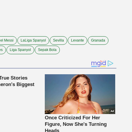
el Messi
LaLiga Spanyol
Sevilla
Levante
Granada
es
Liga Spanyol
Sepak Bola