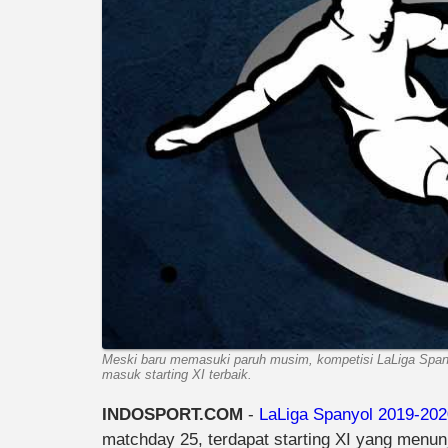
Meski baru memasuki paruh musim, kompetisi LaLiga Span
masuk starting XI terbaik.
INDOSPORT.COM
-
LaLiga Spanyol 2019-202
matchday 25, terdapat starting XI yang menunj