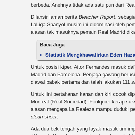
berbeda. Anehnya tidak ada satu pun dari Rea
Dilansir laman berita
Bleacher Report
, sebagi
LaLiga Spanyol musim ini didominasi oleh pe
alasan tak masuknya pemain Real Madrid dika
Baca Juga
Statistik Mengkhawatirkan Eden Haza
Untuk posisi kiper, Aitor Fernandes masuk daft
Madrid dan Barcelona. Penjaga gawang berus
diawal babak pertama dan telah lakukan 111
s
Untuk lini pertahanan kanan dan kiri cocok di
Monreal (Real Sociedad). Foulquier kerap su
alasan mengapa La Realeza mampu duduki per
clean sheet
.
Ada dua bek tengah yang layak masuk tim impi