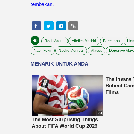
tembakan.
Real Madrid
Atletico Madrid
Barcelona
Lion
Nabil Fekir
Nacho Monreal
Alaves
Deportivo Alav