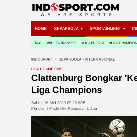
HOME
SEPAKBOLA
SPORTAINMENT
I
TAG
#BURSA TRANSFER
#LIGA EUROPA
#LIGA CHAMPIO
INDOSPORT
SEPAKBOLA - INTERNASIONAL
LIGA CHAMPIONS
Clattenburg Bongkar 'K
Liga Champions
Sabtu, 16 Mei 2020 09:25 WIB
Penulis:
I Made Dwi Kardiasa
|
Editor: