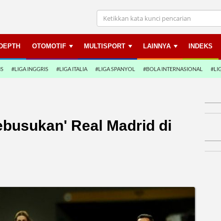
NDEPTH
OTOMOTIF
MULTISPORT
LAINNYA
INDEKS
NS
#LIGA INGGRIS
#LIGA ITALIA
#LIGA SPANYOL
#BOLA INTERNASIONAL
#LI
ebusukan' Real Madrid di