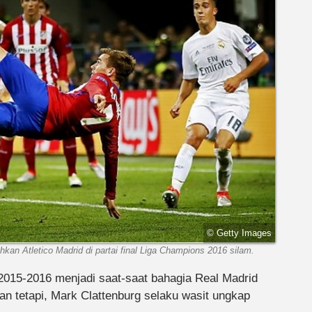
© Getty Images
kan Atletico Madrid di partai final Liga Champions 2016 silam.
015-2016 menjadi saat-saat bahagia Real Madrid
kan tetapi, Mark Clattenburg selaku wasit ungkap