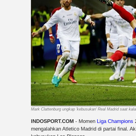
Mark Clattenburg ungkap 'kebusukan' Real Madrid saat kalah
INDOSPORT.COM
- Momen
Liga Champions
2
mengalahkan Atletico Madrid di partai final. A