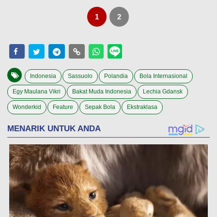
1
2
Indonesia
Sassuolo
Polandia
Bola Internasional
Egy Maulana Vikri
Bakat Muda Indonesia
Lechia Gdansk
Wonderkid
Feature
Sepak Bola
Ekstraklasa