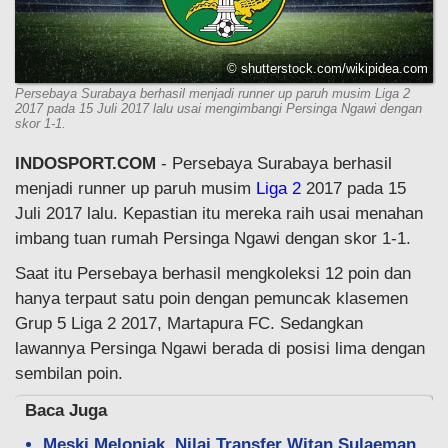
© shutterstock.com/wikipidea.com
Persebaya Surabaya berhasil menjadi runner up paruh musim Liga 2
2017 pada 15 Juli 2017 lalu usai mengimbangi Persinga Ngawi dengan
skor 1-1.
INDOSPORT.COM
- Persebaya Surabaya berhasil
menjadi runner up paruh musim
Liga 2
2017 pada 15
Juli 2017 lalu. Kepastian itu mereka raih usai menahan
imbang tuan rumah Persinga Ngawi dengan skor 1-1.
Saat itu Persebaya berhasil mengkoleksi 12 poin dan
hanya terpaut satu poin dengan pemuncak klasemen
Grup 5 Liga 2 2017, Martapura FC. Sedangkan
lawannya Persinga Ngawi berada di posisi lima dengan
sembilan poin.
Baca Juga
Meski Melonjak, Nilai Transfer Witan Sulaeman