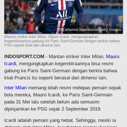
© Catherine Steenkeste/Getty Images
Mantan striker Inter Milan, Mauro Icardi, mengungkapkan
kegembiraannya gabung ke Paris Saint-Germain dengan berkta bahwa
PSG seperti klub dari dimensi lain.
INDOSPORT.COM
- Mantan striker Inter Milan,
Mauro
Icardi
, mengungkapkan kegembiraannya bisa resmi
gabung ke Paris Saint-Germain dengan berkta bahwa
klub Prancis itu seperti berasal dari dimensi lain.
Inter Milan
memang telah resmi melepas pemain sepak
bola mereka, Mauro Icardi, ke Paris Saint-Germain
pada 31 Mei lalu setelah belum ada semusim
dipinjamkan ke PSG sejak 2 September 2019.
Icardi adalah pemain yang hebat. Sehingga, meski ia