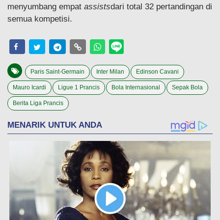
menyumbang empat
assists
dari total 32 pertandingan di
semua kompetisi.
Paris Saint-Germain
Inter Milan
Edinson Cavani
Mauro Icardi
Ligue 1 Prancis
Bola Internasional
Sepak Bola
Berita Liga Prancis