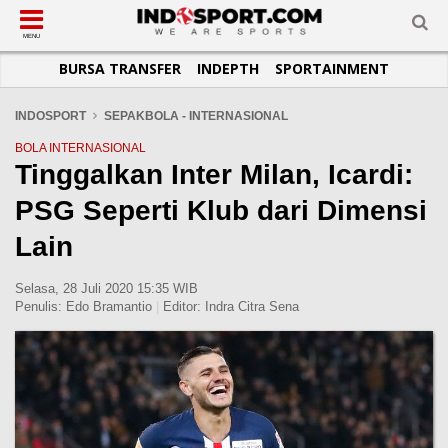
SUB-MENU
SUB-MENU
SUB-MENU
SUB-MENU
SUB-MENU
SUB-MENU
MENU
BURSA TRANSFER
INDEPTH
SPORTAINMENT
SEPAKBOLA
SPORTAINMENT
OTOMOTIF
BASKET
JADWAL
TOPIK HARI INI
LIGA 1
SELEBSPORT
MOTOGP
RAKET
KLASEMEN
PERATURAN OLAHRAGA
INDOSPORT
SEPAKBOLA - INTERNASIONAL
LIGA 2
LIFESTYLE
FORMULA 1
MMA
TIPS DAN TRIK
BOLA INTERNASIONAL
Tinggalkan Inter Milan, Icardi:
LIGA INGGRIS
OTOMANIA
FUTSAL
INFOGRAFIS
PSG Seperti Klub dari Dimensi
LIGA ITALIA
OLIMPIK
GALERI FOTO
LIGA SPANYOL
E-SPORT
TEMPAT OLAHRAGA
Lain
LIGA CHAMPIONS
PASUKAN SEHAT
Selasa, 28 Juli 2020 15:35 WIB
LIGA JERMAN
KOMUNITAS SEHAT
Penulis:
Edo Bramantio
|
Editor:
Indra Citra Sena
LIGA PRANCIS
LIGA EUROPA