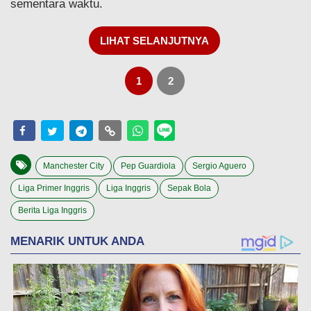
sementara waktu.
LIHAT SELANJUTNYA
1
2
Manchester City
Pep Guardiola
Sergio Aguero
Liga Primer Inggris
Liga Inggris
Sepak Bola
Berita Liga Inggris