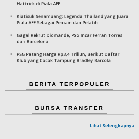
Hattrick di Piala AFF
Kiatisuk Senamuang: Legenda Thailand yang Juara
Piala AFF Sebagai Pemain dan Pelatih
Gagal Rekrut Diomande, PSG Incar Ferran Torres
dari Barcelona
PSG Pasang Harga Rp3,4 Triliun, Berikut Daftar
Klub yang Cocok Tampung Bradley Barcola
BERITA TERPOPULER
BURSA TRANSFER
Lihat Selengkapnya