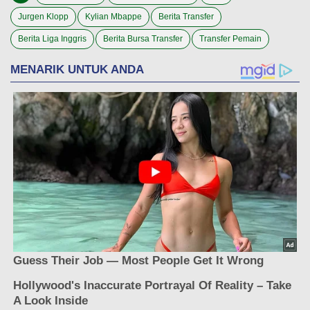
Jurgen Klopp
Kylian Mbappe
Berita Transfer
Berita Liga Inggris
Berita Bursa Transfer
Transfer Pemain