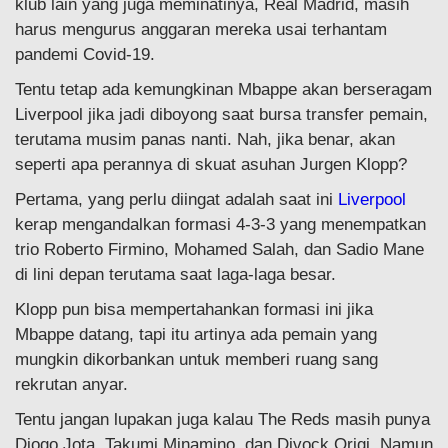
klub lain yang juga meminatinya, Real Madrid, masih
harus mengurus anggaran mereka usai terhantam
pandemi Covid-19.
Tentu tetap ada kemungkinan Mbappe akan berseragam
Liverpool jika jadi diboyong saat bursa transfer pemain,
terutama musim panas nanti. Nah, jika benar, akan
seperti apa perannya di skuat asuhan Jurgen Klopp?
Pertama, yang perlu diingat adalah saat ini
Liverpool
kerap mengandalkan formasi 4-3-3 yang menempatkan
trio Roberto Firmino, Mohamed Salah, dan Sadio Mane
di lini depan terutama saat laga-laga besar.
Klopp pun bisa mempertahankan formasi ini jika
Mbappe datang, tapi itu artinya ada pemain yang
mungkin dikorbankan untuk memberi ruang sang
rekrutan anyar.
Tentu jangan lupakan juga kalau The Reds masih punya
Diogo Jota, Takumi Minamino, dan Divock Origi. Namun