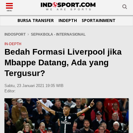
SUB-MENU
SUB-MENU
SUB-MENU
SUB-MENU
SUB-MENU
SUB-MENU
MENU
BURSA TRANSFER
INDEPTH
SPORTAINMENT
SEPAKBOLA
SPORTAINMENT
OTOMOTIF
BASKET
JADWAL
TOPIK HARI INI
LIGA 1
SELEBSPORT
MOTOGP
RAKET
KLASEMEN
PERATURAN OLAHRAGA
INDOSPORT
SEPAKBOLA - INTERNASIONAL
LIGA 2
LIFESTYLE
FORMULA 1
MMA
TIPS DAN TRIK
IN-DEPTH
Bedah Formasi Liverpool jika
LIGA INGGRIS
OTOMANIA
FUTSAL
INFOGRAFIS
Mbappe Datang, Ada yang
LIGA ITALIA
OLIMPIK
GALERI FOTO
LIGA SPANYOL
E-SPORT
TEMPAT OLAHRAGA
Tergusur?
LIGA CHAMPIONS
PASUKAN SEHAT
Sabtu, 23 Januari 2021 19:05 WIB
LIGA JERMAN
KOMUNITAS SEHAT
Editor:
LIGA PRANCIS
LIGA EUROPA