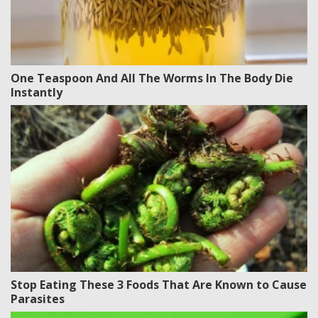
One Teaspoon And All The Worms In The Body Die
Instantly
Stop Eating These 3 Foods That Are Known to Cause
Parasites