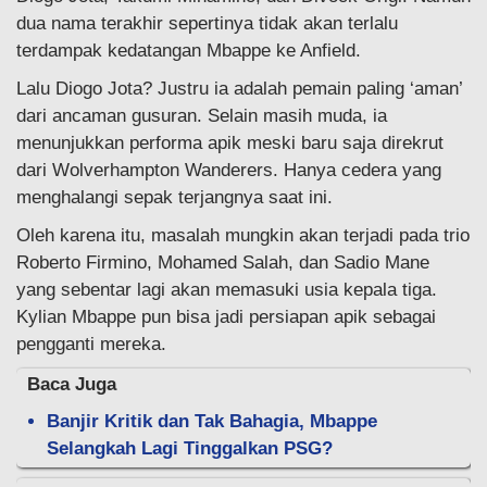
dua nama terakhir sepertinya tidak akan terlalu
terdampak kedatangan Mbappe ke Anfield.
Lalu Diogo Jota? Justru ia adalah pemain paling ‘aman’
dari ancaman gusuran. Selain masih muda, ia
menunjukkan performa apik meski baru saja direkrut
dari Wolverhampton Wanderers. Hanya cedera yang
menghalangi sepak terjangnya saat ini.
Oleh karena itu, masalah mungkin akan terjadi pada trio
Roberto Firmino, Mohamed Salah, dan Sadio Mane
yang sebentar lagi akan memasuki usia kepala tiga.
Kylian Mbappe pun bisa jadi persiapan apik sebagai
pengganti mereka.
Baca Juga
Banjir Kritik dan Tak Bahagia, Mbappe
Selangkah Lagi Tinggalkan PSG?