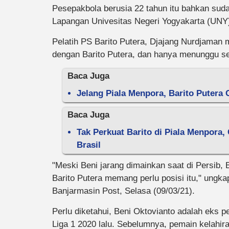
Pesepakbola berusia 22 tahun itu bahkan sudah
Lapangan Univesitas Negeri Yogyakarta (UNY),
Pelatih PS Barito Putera, Djajang Nurdjaman
dengan Barito Putera, dan hanya menunggu ses
Baca Juga
Jelang Piala Menpora, Barito Putera 
Baca Juga
Tak Perkuat Barito di Piala Menpora,
Brasil
"Meski Beni jarang dimainkan saat di Persib,
Barito Putera memang perlu posisi itu," ungkap
Banjarmasin Post, Selasa (09/03/21).
Perlu diketahui, Beni Oktovianto adalah eks 
Liga 1 2020 lalu. Sebelumnya, pemain kelahir