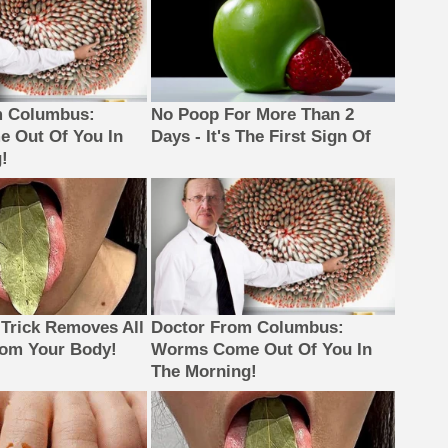
m Columbus:
No Poop For More Than 2
 Out Of You In
Days - It's The First Sign Of
!
 Trick Removes All
Doctor From Columbus:
rom Your Body!
Worms Come Out Of You In
The Morning!