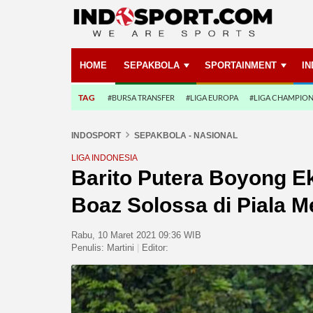
HOME
SEPAKBOLA
SPORTAINMENT
I
TAG
#BURSA TRANSFER
#LIGA EUROPA
#LIGA CHAMPIO
INDOSPORT
SEPAKBOLA - NASIONAL
LIGA INDONESIA
Barito Putera Boyong E
Boaz Solossa di Piala 
Rabu, 10 Maret 2021 09:36 WIB
Penulis:
Martini
|
Editor: