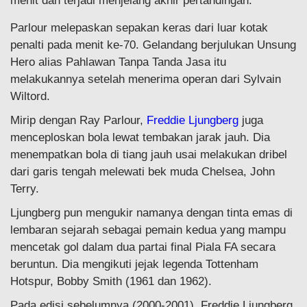
menit dan terjadi menjelang akhir pertandingan.
Parlour melepaskan sepakan keras dari luar kotak
penalti pada menit ke-70. Gelandang berjulukan Unsung
Hero alias Pahlawan Tanpa Tanda Jasa itu
melakukannya setelah menerima operan dari Sylvain
Wiltord.
Mirip dengan Ray Parlour,
Freddie Ljungberg
juga
menceploskan bola lewat tembakan jarak jauh. Dia
menempatkan bola di tiang jauh usai melakukan dribel
dari garis tengah melewati bek muda Chelsea, John
Terry.
Ljungberg pun mengukir namanya dengan tinta emas di
lembaran sejarah sebagai pemain kedua yang mampu
mencetak gol dalam dua partai final Piala FA secara
beruntun. Dia mengikuti jejak legenda Tottenham
Hotspur, Bobby Smith (1961 dan 1962).
Pada edisi sebelumnya (2000-2001), Freddie Ljungberg