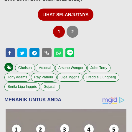
LIHAT SELANJUTNYA
1
2
Chelsea
Arsenal
Arsene Wenger
John Terry
Tony Adams
Ray Parlour
Liga Inggris
Freddie Ljungberg
Berita Liga Inggris
Sejarah