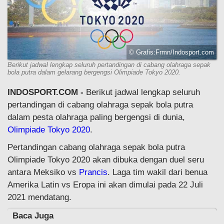
© Grafis:Frmn/Indosport.com
Berikut jadwal lengkap seluruh pertandingan di cabang olahraga sepak
bola putra dalam gelarang bergengsi Olimpiade Tokyo 2020.
INDOSPORT.COM -
Berikut jadwal lengkap seluruh
pertandingan di cabang olahraga sepak bola putra
dalam pesta olahraga paling bergengsi di dunia,
Olimpiade Tokyo 2020
.
Pertandingan cabang olahraga sepak bola putra
Olimpiade Tokyo 2020 akan dibuka dengan duel seru
antara Meksiko vs
Prancis
. Laga tim wakil dari benua
Amerika Latin vs Eropa ini akan dimulai pada 22 Juli
2021 mendatang.
Baca Juga