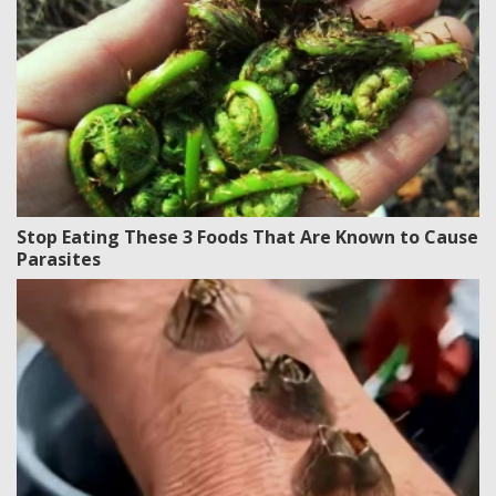
Stop Eating These 3 Foods That Are Known to Cause
Parasites