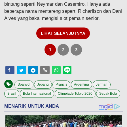
bintang seperti Neymar dan Casemiro. Hanya ada
beberapa nama mentereng seperti Richarlison dan Dani
Alves yang bakal mengisi slot pemain senior.
LIHAT SELANJUTNYA
1
2
3
Spanyol
Jepang
Prancis
Argentina
Jerman
Brasil
Bola Internasional
Olimpiade Tokyo 2020
Sepak Bola