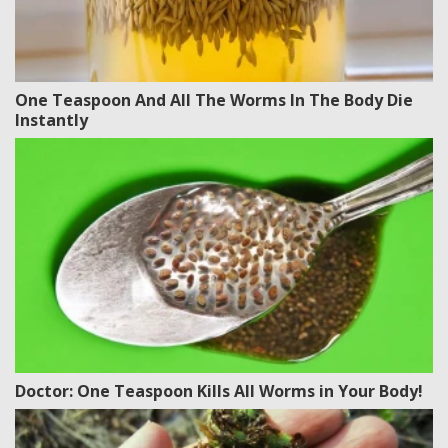
One Teaspoon And All The Worms In The Body Die
Instantly
Doctor: One Teaspoon Kills All Worms in Your Body!