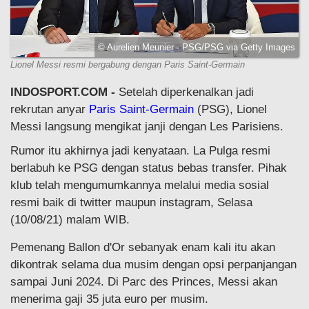
© Aurelien Meunier - PSG/PSG via Getty Images
Lionel Messi resmi bergabung dengan Paris Saint-Germain
INDOSPORT.COM -
Setelah diperkenalkan jadi
rekrutan anyar
Paris Saint-Germain
(PSG), Lionel
Messi langsung mengikat janji dengan Les Parisiens.
Rumor itu akhirnya jadi kenyataan. La Pulga resmi
berlabuh ke PSG dengan status bebas transfer. Pihak
klub telah mengumumkannya melalui media sosial
resmi baik di twitter maupun instagram, Selasa
(10/08/21) malam WIB.
Pemenang Ballon d'Or sebanyak enam kali itu akan
dikontrak selama dua musim dengan opsi perpanjangan
sampai Juni 2024. Di Parc des Princes, Messi akan
menerima gaji 35 juta euro per musim.