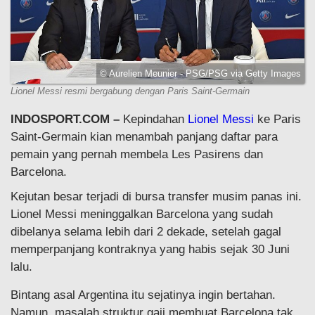
© Aurelien Meunier - PSG/PSG via Getty Images
Lionel Messi resmi bergabung dengan Paris Saint-Germain
INDOSPORT.COM –
Kepindahan
Lionel Messi
ke Paris
Saint-Germain kian menambah panjang daftar para
pemain yang pernah membela Les Pasirens dan
Barcelona.
Kejutan besar terjadi di bursa transfer musim panas ini.
Lionel Messi meninggalkan Barcelona yang sudah
dibelanya selama lebih dari 2 dekade, setelah gagal
memperpanjang kontraknya yang habis sejak 30 Juni
lalu.
Bintang asal Argentina itu sejatinya ingin bertahan.
Namun, masalah struktur gaji membuat Barcelona tak