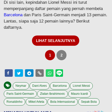
Di sisi lain, kepindahan Lionel Messi ini turut
memperpanjang daftar pemain yang pernah membela
Barcelona
dan Paris Saint-Germain menjadi 13 pemain.
Lantas, siapa saja 12 pemain lainnya? Berikut
daftarnya.
LIHAT SELANJUTNYA
1
2
Neymar
Dani Alves
Barcelona
Lionel Messi
Paris Saint-Germain
Zlatan Ibrahimovic
Mauro Icardi
Ronaldinho
Mikel Arteta
Bola Internasional
Sepak Bola