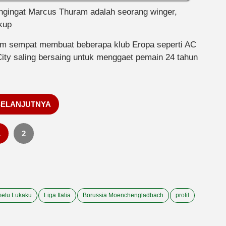
ingat Marcus Thuram adalah seorang winger,
ukup
am sempat membuat beberapa klub Eropa seperti AC
ity saling bersaing untuk menggaet pemain 24 tahun
SELANJUTNYA
1
2
elu Lukaku
Liga Italia
Borussia Moenchengladbach
profil