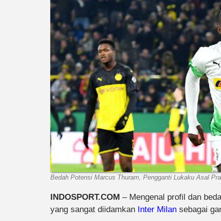
Bedah Potensi Marcus Thuram, Pengganti Lukaku Asal Pran
INDOSPORT.COM
– Mengenal profil dan bed
yang sangat diidamkan
Inter Milan
sebagai gan