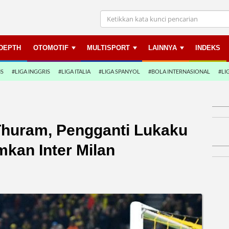
NDEPTH
OTOMOTIF
MULTISPORT
LAINNYA
INDEKS
NS
#LIGA INGGRIS
#LIGA ITALIA
#LIGA SPANYOL
#BOLA INTERNASIONAL
#LI
Thuram, Pengganti Lukaku
mkan Inter Milan