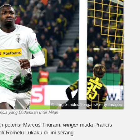
© Jörg Schüler/Bongarts/Getty Images
cis yang Diidamkan Inter Milan
ah potensi Marcus Thuram,
winger
muda Prancis
ti Romelu Lukaku di lini serang.