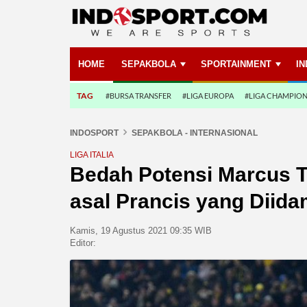
HOME
SEPAKBOLA
SPORTAINMENT
I
TAG
#BURSA TRANSFER
#LIGA EUROPA
#LIGA CHAMPIO
INDOSPORT
SEPAKBOLA - INTERNASIONAL
LIGA ITALIA
Bedah Potensi Marcus 
asal Prancis yang Diida
Kamis, 19 Agustus 2021 09:35 WIB
Editor: