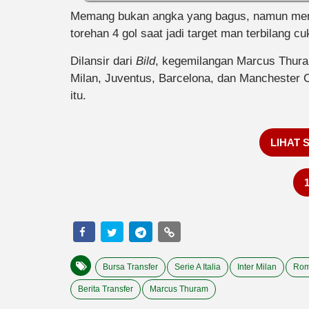
Memang bukan angka yang bagus, namun meng
torehan 4 gol saat jadi target man terbilang c
Dilansir dari
Bild
, kegemilangan Marcus Thur
Milan, Juventus, Barcelona, dan Manchester C
itu.
LIHAT 
Bursa Transfer
Serie A Italia
Inter Milan
Rom
Berita Transfer
Marcus Thuram