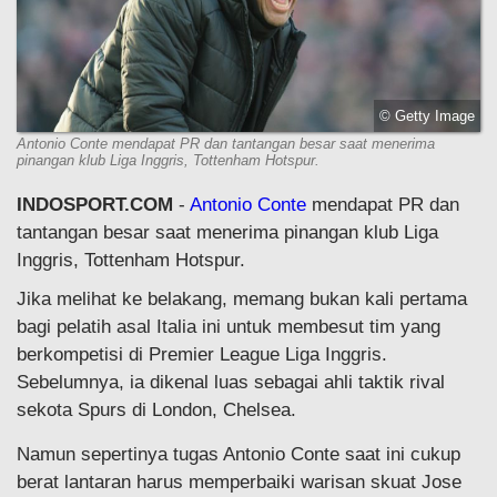
© Getty Image
Antonio Conte mendapat PR dan tantangan besar saat menerima
pinangan klub Liga Inggris, Tottenham Hotspur.
INDOSPORT.COM
-
Antonio Conte
mendapat PR dan
tantangan besar saat menerima pinangan klub Liga
Inggris, Tottenham Hotspur.
Jika melihat ke belakang, memang bukan kali pertama
bagi pelatih asal Italia ini untuk membesut tim yang
berkompetisi di Premier League Liga Inggris.
Sebelumnya, ia dikenal luas sebagai ahli taktik rival
sekota Spurs di London, Chelsea.
Namun sepertinya tugas Antonio Conte saat ini cukup
berat lantaran harus memperbaiki warisan skuat Jose