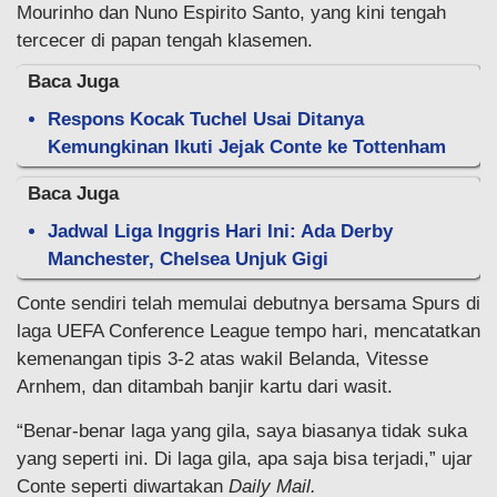
Mourinho dan Nuno Espirito Santo, yang kini tengah
tercecer di papan tengah klasemen.
Baca Juga
Respons Kocak Tuchel Usai Ditanya
Kemungkinan Ikuti Jejak Conte ke Tottenham
Baca Juga
Jadwal Liga Inggris Hari Ini: Ada Derby
Manchester, Chelsea Unjuk Gigi
Conte sendiri telah memulai debutnya bersama Spurs di
laga UEFA Conference League tempo hari, mencatatkan
kemenangan tipis 3-2 atas wakil Belanda, Vitesse
Arnhem, dan ditambah banjir kartu dari wasit.
“Benar-benar laga yang gila, saya biasanya tidak suka
yang seperti ini. Di laga gila, apa saja bisa terjadi,” ujar
Conte seperti diwartakan
Daily Mail.