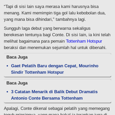
“Tapi di sisi lain saya merasa kami harusnya bisa
menang. Kami memimpin tiga gol lalu kebobolan dua,
yang mana bisa dihindari,” tambahnya lagi.
Sungguh laga debut yang berwarna sekaligus
berekesan tentunya bagi Conte. Di sisi lain, ia kini telah
melihat bagaimana para pemain
Tottenham Hotspur
beraksi dan menemukan sejumlah hal untuk dibenahi.
Baca Juga
Gaet Pelatih Baru dengan Cepat, Mourinho
Sindir Tottenham Hotspur
Baca Juga
3 Catatan Menarik di Balik Debut Dramatis
Antonio Conte Bersama Tottenham
Apalagi, Conte dikenal sebagai pelatih yang memegang
teguh prinsipnya, yang mana bakal ia terapkan juga di