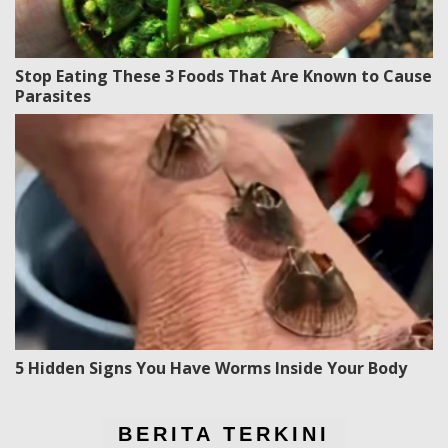
Stop Eating These 3 Foods That Are Known to Cause
Parasites
5 Hidden Signs You Have Worms Inside Your Body
BERITA TERKINI