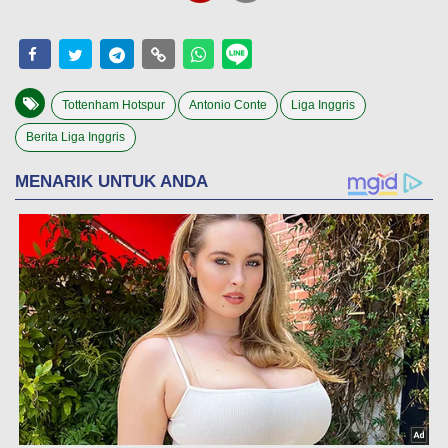
Tottenham Hotspur
Antonio Conte
Liga Inggris
Berita Liga Inggris