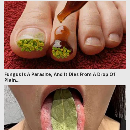
Fungus Is A Parasite, And It Dies From A Drop Of
Plain...