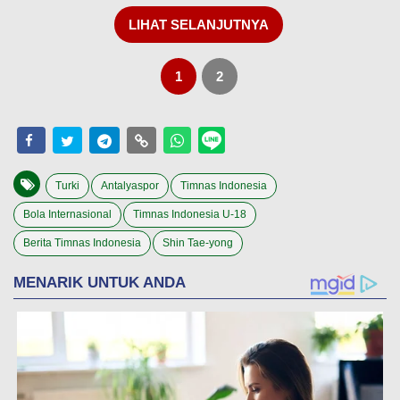
LIHAT SELANJUTNYA
1
2
Turki
Antalyaspor
Timnas Indonesia
Bola Internasional
Timnas Indonesia U-18
Berita Timnas Indonesia
Shin Tae-yong