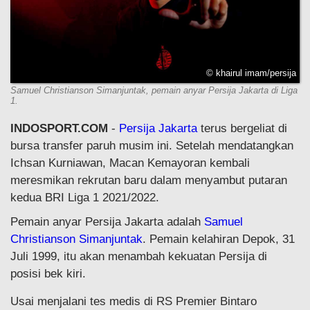
© khairul imam/persija
Samuel Christianson Simanjuntak, pemain anyar Persija Jakarta di Liga
1.
INDOSPORT.COM
-
Persija Jakarta
terus bergeliat di
bursa transfer paruh musim ini. Setelah mendatangkan
Ichsan Kurniawan, Macan Kemayoran kembali
meresmikan rekrutan baru dalam menyambut putaran
kedua BRI Liga 1 2021/2022.
Pemain anyar Persija Jakarta adalah
Samuel
Christianson Simanjuntak
. Pemain kelahiran Depok, 31
Juli 1999, itu akan menambah kekuatan Persija di
posisi bek kiri.
Usai menjalani tes medis di RS Premier Bintaro