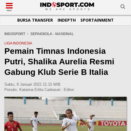
SUB-MENU
SUB-MENU
SUB-MENU
SUB-MENU
SUB-MENU
SUB-MENU
MENU
BURSA TRANSFER
INDEPTH
SPORTAINMENT
SEPAKBOLA
SPORTAINMENT
OTOMOTIF
BASKET
JADWAL
TOPIK HARI INI
LIGA 1
SELEBSPORT
MOTOGP
RAKET
KLASEMEN
PERATURAN OLAHRAGA
INDOSPORT
SEPAKBOLA - NASIONAL
LIGA 2
LIFESTYLE
FORMULA 1
MMA
TIPS DAN TRIK
LIGA INDONESIA
Pemain Timnas Indonesia
LIGA INGGRIS
OTOMANIA
FUTSAL
INFOGRAFIS
Putri, Shalika Aurelia Resmi
LIGA ITALIA
OLIMPIK
GALERI FOTO
LIGA SPANYOL
E-SPORT
TEMPAT OLAHRAGA
Gabung Klub Serie B Italia
LIGA CHAMPIONS
PASUKAN SEHAT
Sabtu, 8 Januari 2022 21:15 WIB
LIGA JERMAN
KOMUNITAS SEHAT
Penulis:
Katarina Erlita Cadrasari
|
Editor:
LIGA PRANCIS
LIGA EUROPA