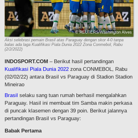
© REUTERS/Washington Alves
Aksi selebrasi pemain Brasil atas Paraguay dengan skor 4-0 tanpa
balas ada laga Kualifikasi Piala Dunia 2022 Zona Conmebol, Rabu
(2/2/2022)
INDOSPORT.COM
– Berikut hasil pertandingan
Kualifikasi Piala Dunia 2022
zona CONMEBOL, Rabu
(02/02/22) antara Brasil vs Paraguay di Stadion Stadion
Mineirao
Brasil
selaku sang tuan rumah berhasil mengalahkan
Paraguay. Hasil ini membuat tim Samba makin perkasa
di puncak klasemen dengan 39 poin. Berikut jalannya
pertandingan Brasil vs Paraguay:
Babak Pertama