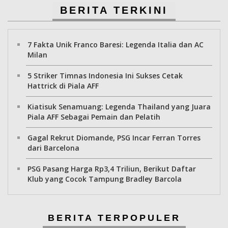
BERITA TERKINI
7 Fakta Unik Franco Baresi: Legenda Italia dan AC
Milan
5 Striker Timnas Indonesia Ini Sukses Cetak
Hattrick di Piala AFF
Kiatisuk Senamuang: Legenda Thailand yang Juara
Piala AFF Sebagai Pemain dan Pelatih
Gagal Rekrut Diomande, PSG Incar Ferran Torres
dari Barcelona
PSG Pasang Harga Rp3,4 Triliun, Berikut Daftar
Klub yang Cocok Tampung Bradley Barcola
BERITA TERPOPULER