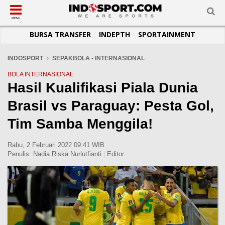
SUB-MENU
SUB-MENU
SUB-MENU
SUB-MENU
SUB-MENU
SUB-MENU
MENU
BURSA TRANSFER
INDEPTH
SPORTAINMENT
SEPAKBOLA
SPORTAINMENT
OTOMOTIF
BASKET
JADWAL
TOPIK HARI INI
LIGA 1
SELEBSPORT
MOTOGP
RAKET
KLASEMEN
PERATURAN OLAHRAGA
INDOSPORT
SEPAKBOLA - INTERNASIONAL
LIGA 2
LIFESTYLE
FORMULA 1
MMA
TIPS DAN TRIK
BOLA INTERNASIONAL
Hasil Kualifikasi Piala Dunia
LIGA INGGRIS
OTOMANIA
FUTSAL
INFOGRAFIS
Brasil vs Paraguay: Pesta Gol,
LIGA ITALIA
OLIMPIK
GALERI FOTO
LIGA SPANYOL
E-SPORT
TEMPAT OLAHRAGA
Tim Samba Menggila!
LIGA CHAMPIONS
PASUKAN SEHAT
Rabu, 2 Februari 2022 09:41 WIB
LIGA JERMAN
KOMUNITAS SEHAT
Penulis:
Nadia Riska Nurlutfianti
|
Editor:
LIGA PRANCIS
LIGA EUROPA