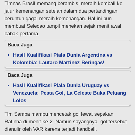
Timnas Brasil memang berambisi meraih kembali ke
jalur kemenangan setelah dalam dua pertandingan
beruntun gagal meraih kemenangan. Hal ini pun
membuat Selecao tampil menekan sejak menit awal
babak pertama.
Baca Juga
Hasil Kualifikasi Piala Dunia Argentina vs
Kolombia: Lautaro Martinez Beringas!
Baca Juga
Hasil Kualifikasi Piala Dunia Uruguay vs
Venezuela: Pesta Gol, La Celeste Buka Peluang
Lolos
Tim Samba mampu mencetak gol lewat sepakan
Rafinha di menit ke-2. Namun sayangnya, gol tersebut
dianulir oleh VAR karena terjadi handball.