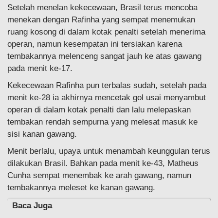
Setelah menelan kekecewaan, Brasil terus mencoba
menekan dengan Rafinha yang sempat menemukan
ruang kosong di dalam kotak penalti setelah menerima
operan, namun kesempatan ini tersiakan karena
tembakannya melenceng sangat jauh ke atas gawang
pada menit ke-17.
Kekecewaan Rafinha pun terbalas sudah, setelah pada
menit ke-28 ia akhirnya mencetak gol usai menyambut
operan di dalam kotak penalti dan lalu melepaskan
tembakan rendah sempurna yang melesat masuk ke
sisi kanan gawang.
Menit berlalu, upaya untuk menambah keunggulan terus
dilakukan Brasil. Bahkan pada menit ke-43, Matheus
Cunha sempat menembak ke arah gawang, namun
tembakannya meleset ke kanan gawang.
Baca Juga