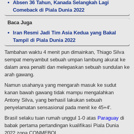
Absen 36 Tahun, Kanada Selangkah Lagi
Comeback di Piala Dunia 2022
Baca Juga
Iran Resmi Jadi Tim Asia Kedua yang Bakal
Tampil di Piala Dunia 2022
Tambahan waktu 4 menit pun dimainkan, Thiago Silva
sempat menyambut sebuah umpan lambung akurat ke
dalam area penalti dan melepaskan sebuah sundulan ke
arah gawang.
Namun usahanya yang mengarah masuk ke sudut
kanan bawah gawang tidak mampu mengalahkan
Antony Silva, yang berhasil lakukan sebuah
penyelamatan sensasional pada menit ke 45+4'.
Brasil selaku tuan rumah unggul 1-0 atas
Paraguay
di
babak pertama pertandingan kualifikasi Piala Dunia
2022 zona CONMEBOL.